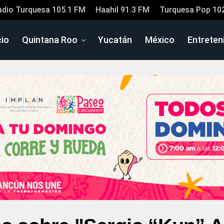
adio Turquesa 105.1 FM
Haahil 91.3 FM
Turquesa Pop 10
cio
Quintana Roo
Yucatán
México
Entreten