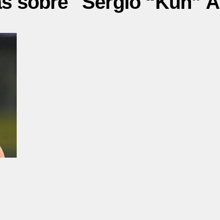
as sobre "Sergio “Kun” 