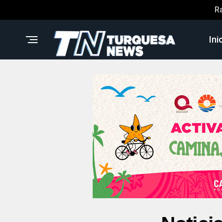
R
Ini