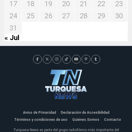
17
18
19
20
21
22
23
24
25
26
27
28
29
30
31
« Jul
Aviso de Privacidad
Declaración de Accesibilidad
Términos y condiciones de uso
Quiénes Somos
Contacto
Turquesa News es parte del grupo radiofónico más importante del