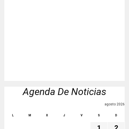
Agenda De Noticias
agosto 2026
L
M
X
J
V
S
D
1
2