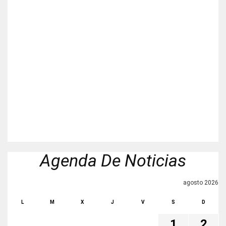
Agenda De Noticias
agosto 2026
L
M
X
J
V
S
D
1
2