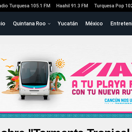
adio Turquesa 105.1 FM
Haahil 91.3 FM
Turquesa Pop 10
cio
Quintana Roo
Yucatán
México
Entreten