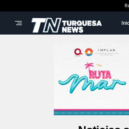
R
Ini