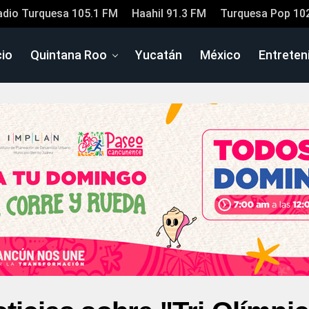
adio Turquesa 105.1 FM
Haahil 91.3 FM
Turquesa Pop 10
cio
Quintana Roo
Yucatán
México
Entreten