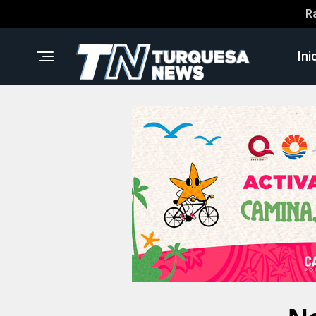
R
Ini