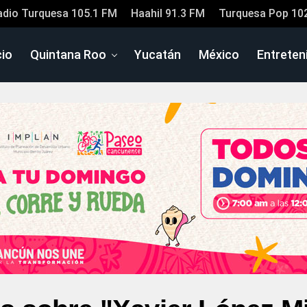
adio Turquesa 105.1 FM
Haahil 91.3 FM
Turquesa Pop 10
cio
Quintana Roo
Yucatán
México
Entreten