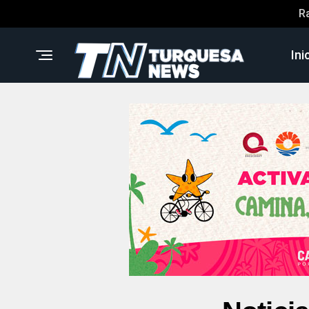
R
Ini