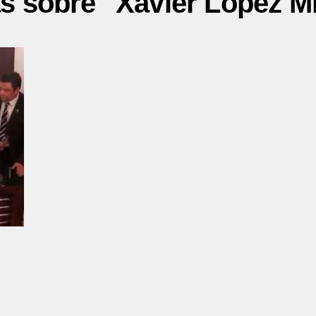
as sobre "Xavier López M