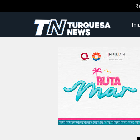
R
Ini