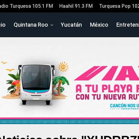
adio Turquesa 105.1 FM
Haahil 91.3 FM
Turquesa Pop 10
cio
Quintana Roo
Yucatán
México
Entreten