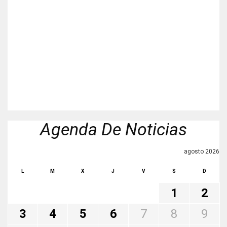
Agenda De Noticias
agosto 2026
L
M
X
J
V
S
D
1
2
3
4
5
6
7
8
9