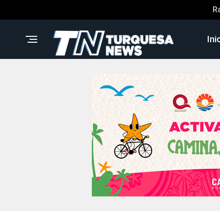
R
Ini