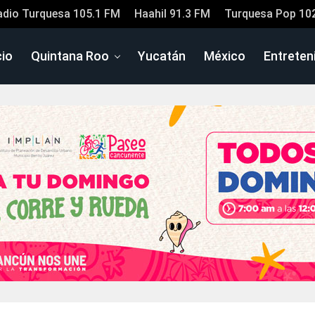
adio Turquesa 105.1 FM
Haahil 91.3 FM
Turquesa Pop 10
cio
Quintana Roo
Yucatán
México
Entreten