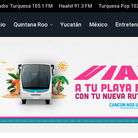
adio Turquesa 105.1 FM
Haahil 91.3 FM
Turquesa Pop 10
cio
Quintana Roo
Yucatán
México
Entreten