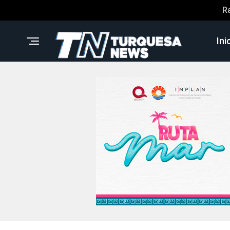
R
Ini