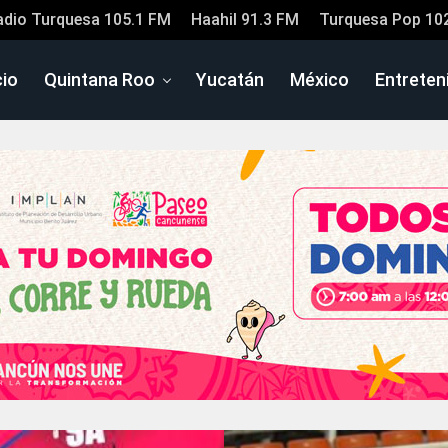
adio Turquesa 105.1 FM
Haahil 91.3 FM
Turquesa Pop 10
cio
Quintana Roo
Yucatán
México
Entreten