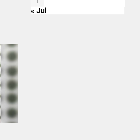
1
« Jul