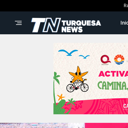
R
Ini