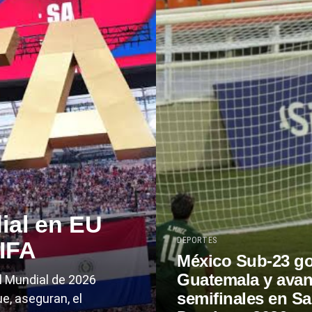
ial en EU
DEPORTES
FIFA
México Sub-23 go
Guatemala y avan
l Mundial de 2026
semifinales en S
e, aseguran, el