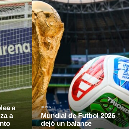
lea a
DEPORTES
za a
Mundial de Futbol 2026
anto
dejó un balance