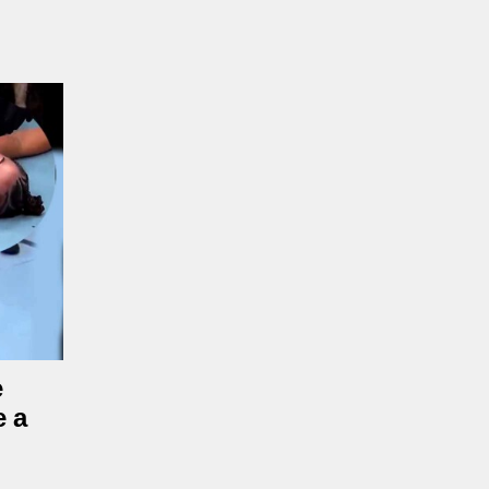
e
e a