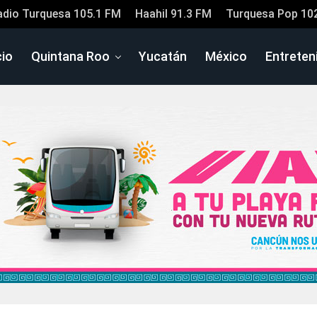
adio Turquesa 105.1 FM
Haahil 91.3 FM
Turquesa Pop 10
cio
Quintana Roo
Yucatán
México
Entreten