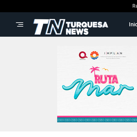
R
Ini