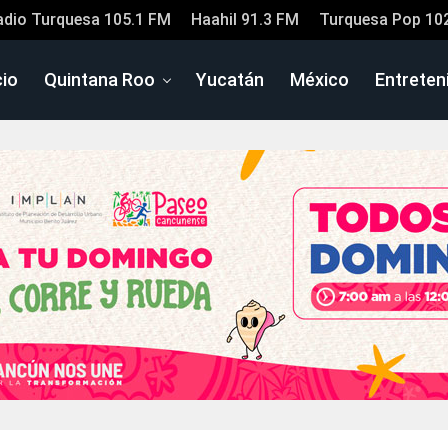
adio Turquesa 105.1 FM
Haahil 91.3 FM
Turquesa Pop 10
cio
Quintana Roo
Yucatán
México
Entreten