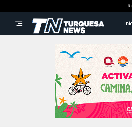
R
Ini