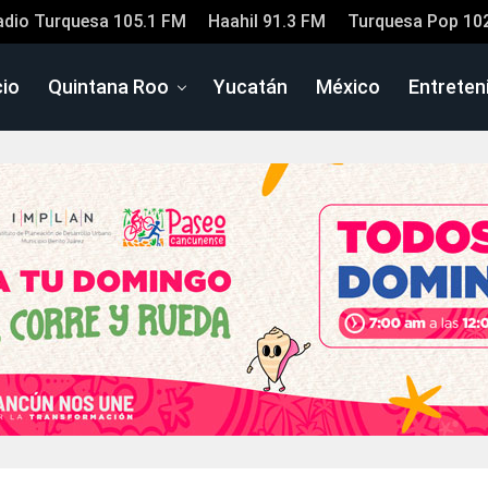
adio Turquesa 105.1 FM
Haahil 91.3 FM
Turquesa Pop 10
cio
Quintana Roo
Yucatán
México
Entreten