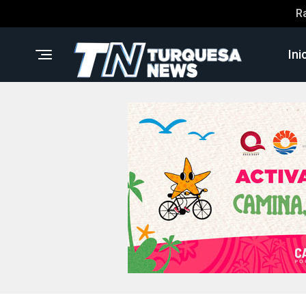
R
Ini