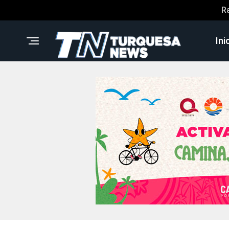
R
Ini