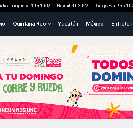
adio Turquesa 105.1 FM
Haahil 91.3 FM
Turquesa Pop 10
cio
Quintana Roo
Yucatán
México
Entreten