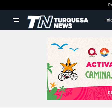
R
Ini