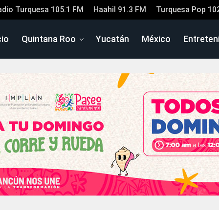
adio Turquesa 105.1 FM
Haahil 91.3 FM
Turquesa Pop 10
cio
Quintana Roo
Yucatán
México
Entreten