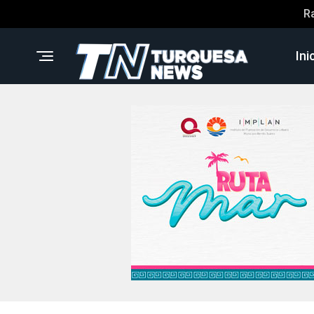
R
Ini