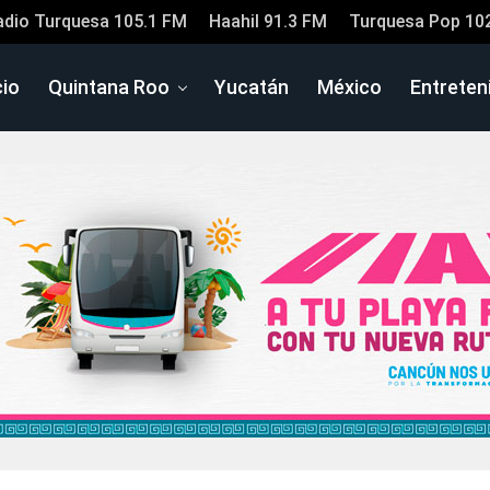
adio Turquesa 105.1 FM
Haahil 91.3 FM
Turquesa Pop 10
cio
Quintana Roo
Yucatán
México
Entreten