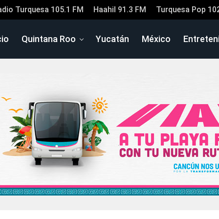
adio Turquesa 105.1 FM
Haahil 91.3 FM
Turquesa Pop 10
cio
Quintana Roo
Yucatán
México
Entreten