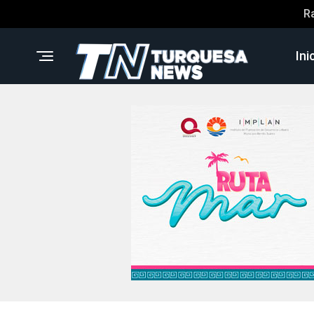
R
Ini