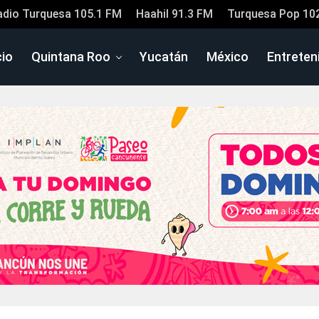
adio Turquesa 105.1 FM
Haahil 91.3 FM
Turquesa Pop 10
cio
Quintana Roo
Yucatán
México
Entreten