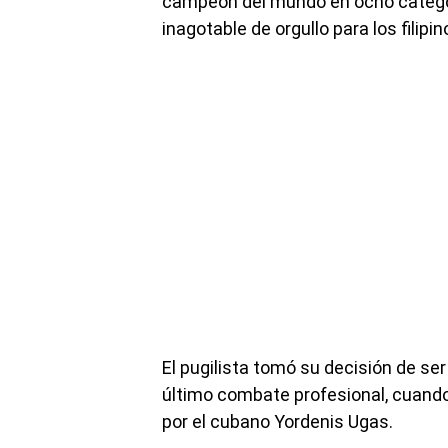
campeón del mundo en ocho categor
inagotable de orgullo para los filipin
El pugilista tomó su decisión de s
último combate profesional, cuando
por el cubano Yordenis Ugas.