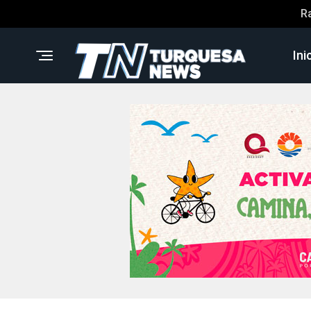
R
Ini