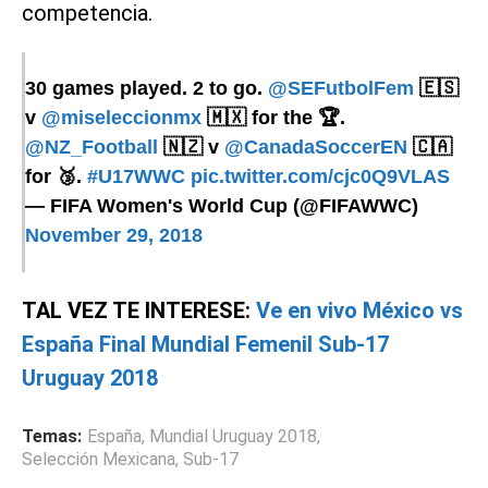
competencia.
30 games played. 2 to go.
@SEFutbolFem
🇪🇸
v
@miseleccionmx
🇲🇽 for the 🏆.
@NZ_Football
🇳🇿 v
@CanadaSoccerEN
🇨🇦
for 🥉.
#U17WWC
pic.twitter.com/cjc0Q9VLAS
— FIFA Women's World Cup (@FIFAWWC)
November 29, 2018
TAL VEZ TE INTERESE:
Ve en vivo México vs
España Final Mundial Femenil Sub-17
Uruguay 2018
Temas:
España
,
Mundial Uruguay 2018
,
Selección Mexicana
,
Sub-17