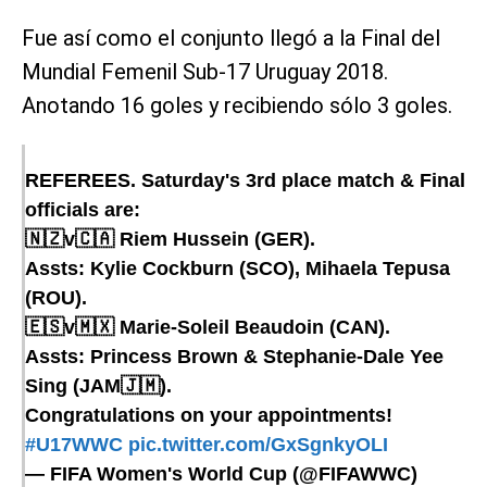
Fue así como el conjunto llegó a la Final del
Mundial Femenil Sub-17 Uruguay 2018.
Anotando 16 goles y recibiendo sólo 3 goles.
REFEREES. Saturday's 3rd place match & Final
officials are:
🇳🇿v🇨🇦 Riem Hussein (GER).
Assts: Kylie Cockburn (SCO), Mihaela Tepusa
(ROU).
🇪🇸v🇲🇽 Marie-Soleil Beaudoin (CAN).
Assts: Princess Brown & Stephanie-Dale Yee
Sing (JAM🇯🇲).
Congratulations on your appointments!
#U17WWC
pic.twitter.com/GxSgnkyOLI
— FIFA Women's World Cup (@FIFAWWC)