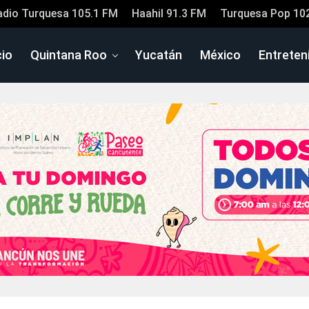
adio Turquesa 105.1 FM
Haahil 91.3 FM
Turquesa Pop 10
cio
Quintana Roo
Yucatán
México
Entreten