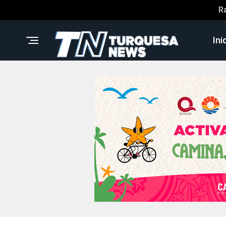
R
Ini