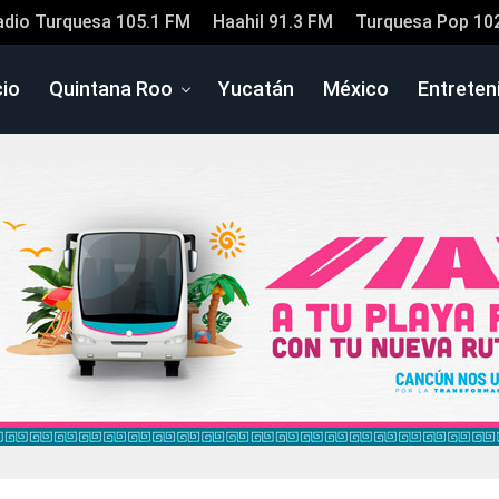
adio Turquesa 105.1 FM
Haahil 91.3 FM
Turquesa Pop 10
cio
Quintana Roo
Yucatán
México
Entreten