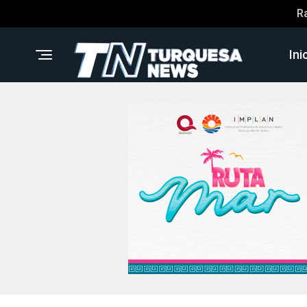
R
Ini