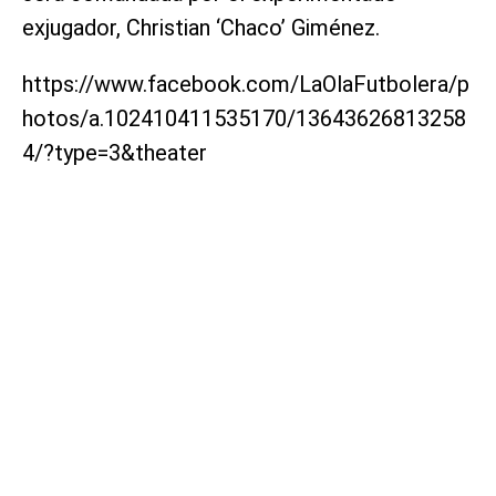
exjugador, Christian ‘Chaco’ Giménez.
https://www.facebook.com/LaOlaFutbolera/p
hotos/a.102410411535170/13643626813258
4/?type=3&theater