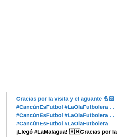
Gracias por la visita y el aguante 💪🏻
#CancúnEsFutbol #LaOlaFutbolera . .
#CancúnEsFutbol #LaOlaFutbolera . .
#CancúnEsFutbol #LaOlaFutbolera
¡Llegó #LaMalagua! 🇧🇼Gracias por la