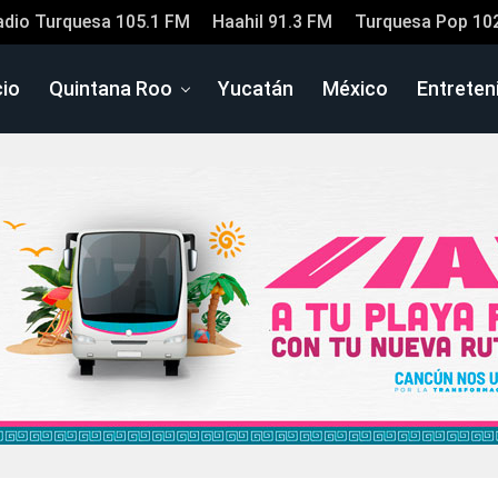
adio Turquesa 105.1 FM
Haahil 91.3 FM
Turquesa Pop 10
cio
Quintana Roo
Yucatán
México
Entreten