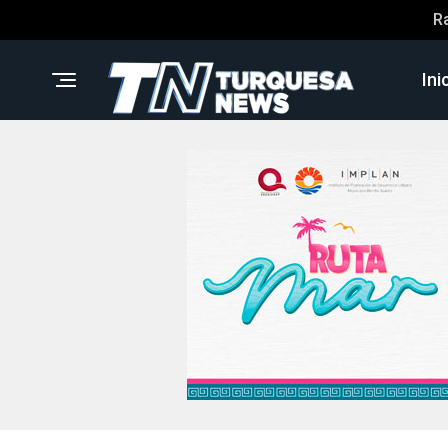
R
Ini