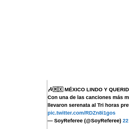
🎶🇲🇽 MÉXICO LINDO Y QUERID
Con una de las canciones más me
llevaron serenata al Tri horas pr
pic.twitter.com/RDZn8i1gos
— SoyReferee (@SoyReferee)
22