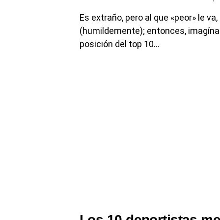
Es extraño, pero al que «peor» le 
(humildemente); entonces, imagína
posición del top 10…
Los 10 deportistas m