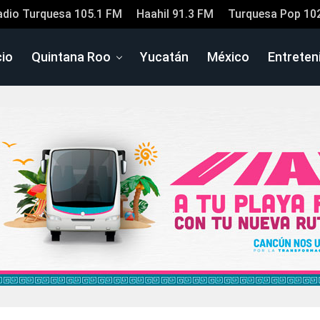
adio Turquesa 105.1 FM
Haahil 91.3 FM
Turquesa Pop 10
cio
Quintana Roo
Yucatán
México
Entreten