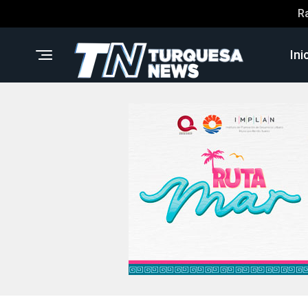
R
Ini