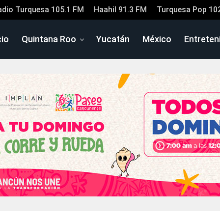
adio Turquesa 105.1 FM
Haahil 91.3 FM
Turquesa Pop 10
cio
Quintana Roo
Yucatán
México
Entreten