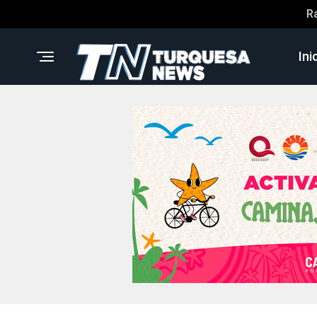
R
Ini