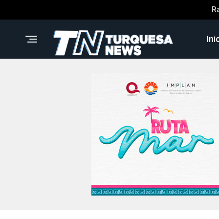
R
Ini