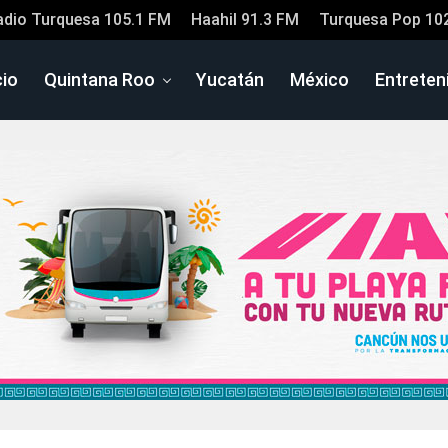
adio Turquesa 105.1 FM
Haahil 91.3 FM
Turquesa Pop 10
cio
Quintana Roo
Yucatán
México
Entreten