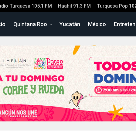
adio Turquesa 105.1 FM
Haahil 91.3 FM
Turquesa Pop 10
cio
Quintana Roo
Yucatán
México
Entreten