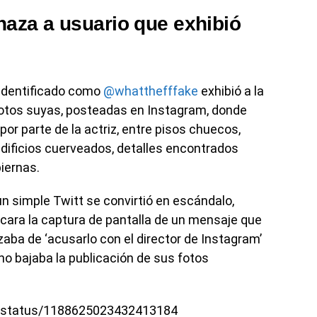
aza a usuario que exhibió
 identificado como
@whatthefffake
exhibió a la
 fotos suyas, posteadas en Instagram, donde
or parte de la actriz, entre pisos chuecos,
dificios cuerveados, detalles encontrados
piernas.
 simple Twitt se convirtió en escándalo,
icara la captura de pantalla de un mensaje que
zaba de ‘acusarlo con el director de Instagram’
 no bajaba la publicación de sus fotos
ke/status/1188625023432413184