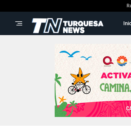
R
Ini