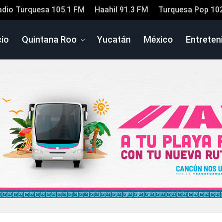
adio Turquesa 105.1 FM
Haahil 91.3 FM
Turquesa Pop 10
cio
Quintana Roo
Yucatán
México
Entreten