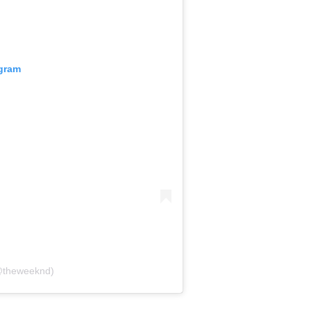
agram
@theweeknd)