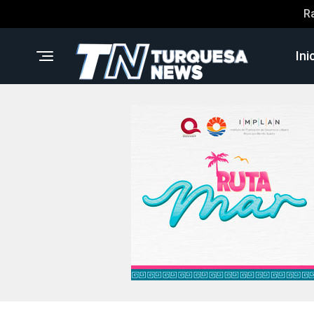
R
Ini