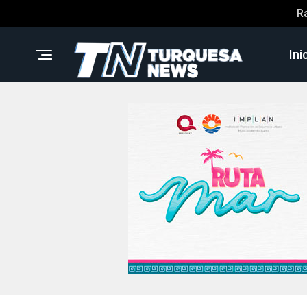
R
Ini