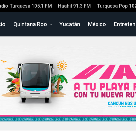
adio Turquesa 105.1 FM
Haahil 91.3 FM
Turquesa Pop 10
cio
Quintana Roo
Yucatán
México
Entreten