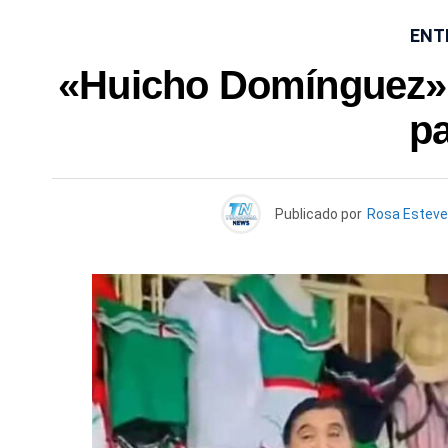
ENT
«Huicho Domínguez» s
pa
Publicado por
Rosa Estev