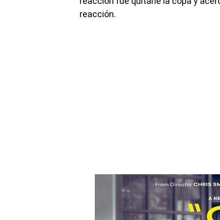
reacción fue quitarle la copa y acer
reacción.