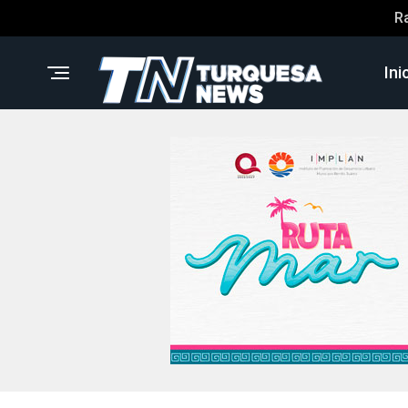
R
Ini