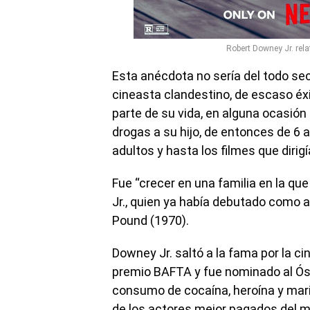
Robert Downey Jr. rela
Esta anécdota no sería del todo sec
cineasta clandestino, de escaso éxi
parte de su vida, en alguna ocasión
drogas a su hijo, de entonces de 6 
adultos y hasta los filmes que dirigí
Fue “crecer en una familia en la q
Jr., quien ya había debutado como ac
Pound (1970).
Downey Jr. saltó a la fama por la cin
premio BAFTA y fue nominado al Ós
consumo de cocaína, heroína y marig
de los actores mejor pagados del mu