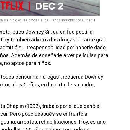
ta su inicio en las drogas a los 6 años inducido por su padre
reta, pues Downey Sr., quien fue peculiar
to y también adicto a las drogas durante gran
 admitió su irresponsabilidad por haberle dado
años. Además de enseñarle a ver películas para
a, no aptos para niños.
ue todos consumían drogas”, recuerda Downey
tor, a los 5 años, en la cinta de su padre,
ta Chaplin (1992), trabajo por el que ganó el
car. Pero poco después se enfrentó al
uana, arrestos, rehabilitaciones. Hoy, es uno
ndo, lleva 20 años sobrio y es todo un