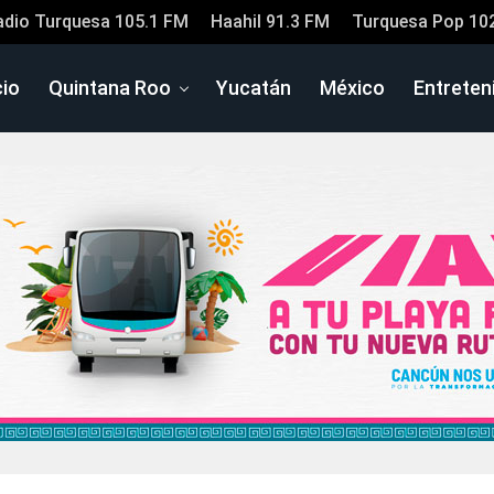
adio Turquesa 105.1 FM
Haahil 91.3 FM
Turquesa Pop 10
cio
Quintana Roo
Yucatán
México
Entreten