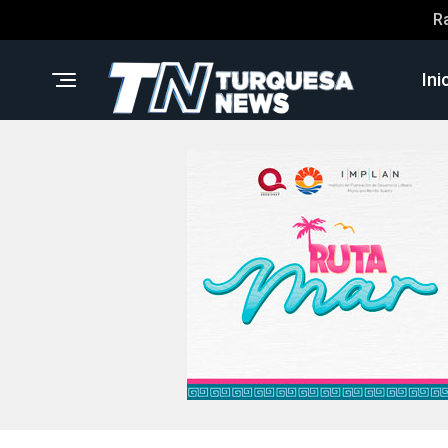
R
Ini