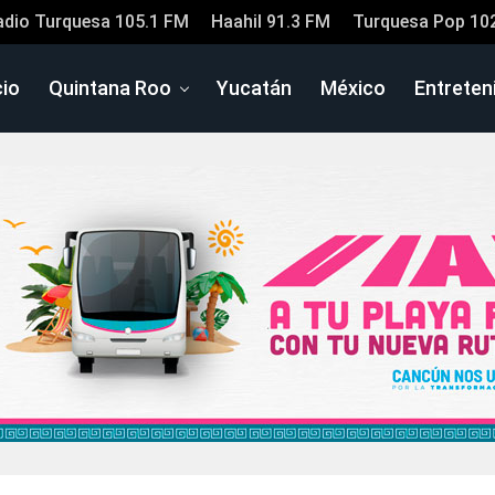
adio Turquesa 105.1 FM
Haahil 91.3 FM
Turquesa Pop 10
cio
Quintana Roo
Yucatán
México
Entreten