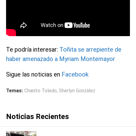
Te podría interesar:
Toñita se arrepiente de
haber amenazado a Myriam Montemayor
Sigue las noticias en
Facebook
Temas:
Chanito Toledo
,
Sherlyn González
Noticias Recientes