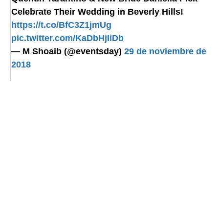
Celebrate Their Wedding in Beverly Hills!
https://t.co/BfC3Z1jmUg
pic.twitter.com/KaDbHjIiDb
— M Shoaib (@eventsday)
29 de noviembre de
2018