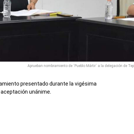
Aprueban nombramiento de ´Pueblo Mártir´ a la delegación de Tep
amiento presentado durante la vigésima
o aceptación unánime.