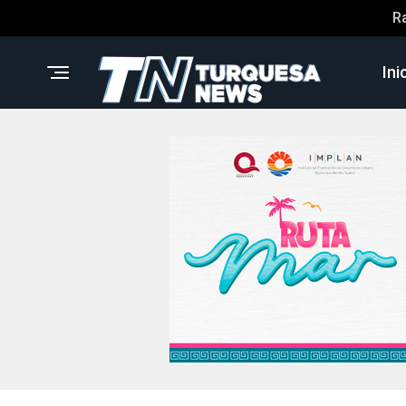
R
Ini