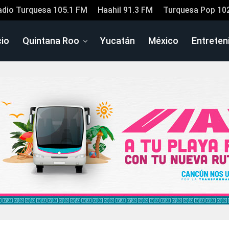
adio Turquesa 105.1 FM
Haahil 91.3 FM
Turquesa Pop 10
cio
Quintana Roo
Yucatán
México
Entreten