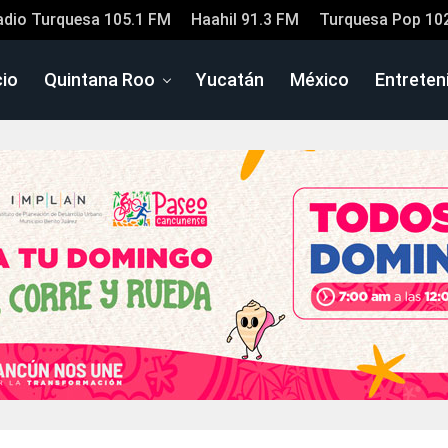
adio Turquesa 105.1 FM
Haahil 91.3 FM
Turquesa Pop 10
cio
Quintana Roo
Yucatán
México
Entreten