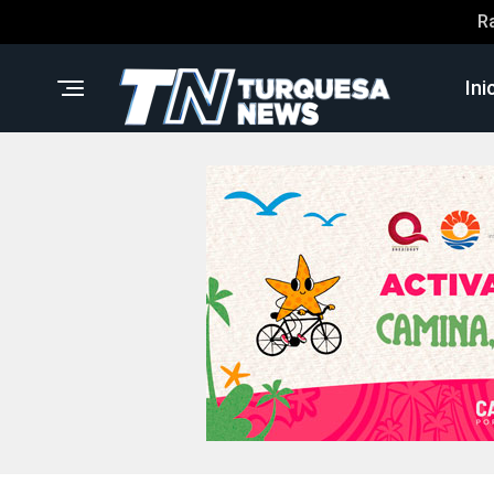
R
Ini