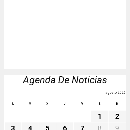
Agenda De Noticias
agosto 2026
L
M
X
J
V
S
D
1
2
3
4
5
6
7
8
9