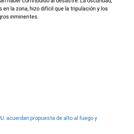
ían haber contribuido al desastre. La oscuridad,
n la zona, hizo difícil que la tripulación y los
igros inminentes.
UU. acuerdan propuesta de alto al fuego y