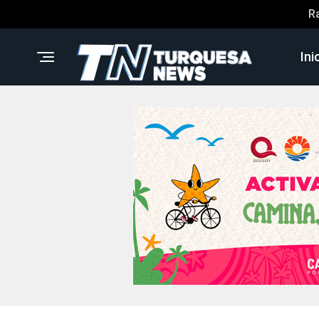
R
Ini