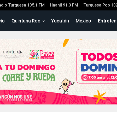
adio Turquesa 105.1 FM
Haahil 91.3 FM
Turquesa Pop 10
cio
Quintana Roo
Yucatán
México
Entreten