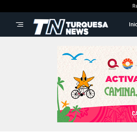
R
Ini