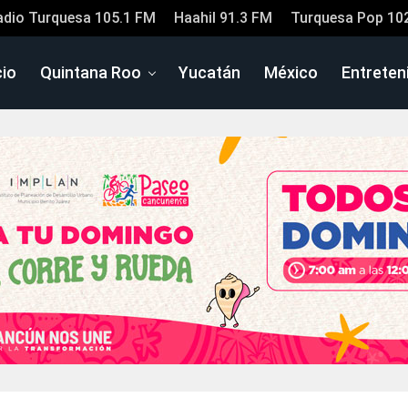
adio Turquesa 105.1 FM
Haahil 91.3 FM
Turquesa Pop 10
cio
Quintana Roo
Yucatán
México
Entreten