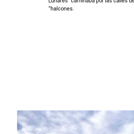
Lunares” caminaba por las calles de
“halcones.