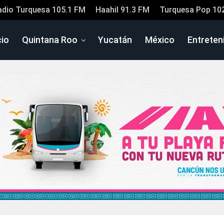
adio Turquesa 105.1 FM
Haahil 91.3 FM
Turquesa Pop 10
cio
Quintana Roo
Yucatán
México
Entreten