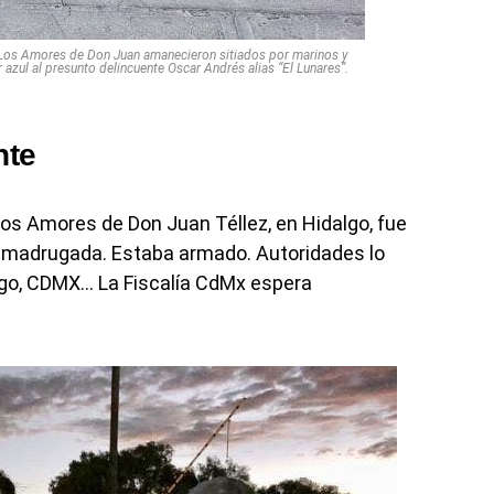
 Los Amores de Don Juan amanecieron sitiados por marinos y
 azul al presunto delincuente Oscar Andrés alias “El Lunares”.
nte
os Amores de Don Juan Téllez, en Hidalgo, fue
la madrugada. Estaba armado. Autoridades lo
algo, CDMX… La Fiscalía CdMx espera