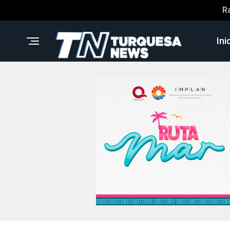
R
Ini