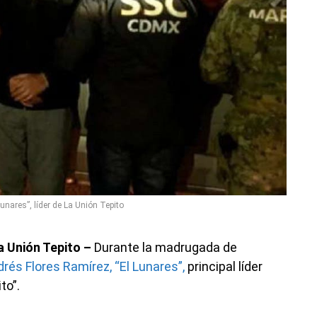
unares”, líder de La Unión Tepito
La Unión Tepito –
Durante la madrugada de
rés Flores Ramírez, “El Lunares”,
principal líder
to”.