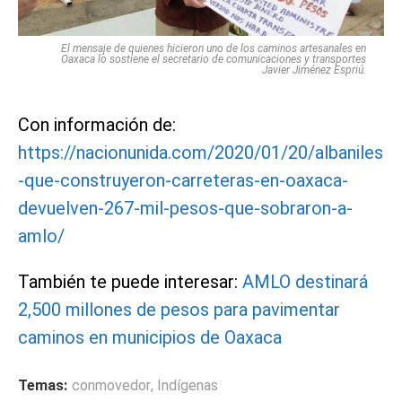
El mensaje de quienes hicieron uno de los caminos artesanales en
Oaxaca lo sostiene el secretario de comunicaciones y transportes
Javier Jiménez Espriú.
Con información de:
https://nacionunida.com/2020/01/20/albaniles
-que-construyeron-carreteras-en-oaxaca-
devuelven-267-mil-pesos-que-sobraron-a-
amlo/
También te puede interesar:
AMLO destinará
2,500 millones de pesos para pavimentar
caminos en municipios de Oaxaca
Temas:
conmovedor
,
Indígenas