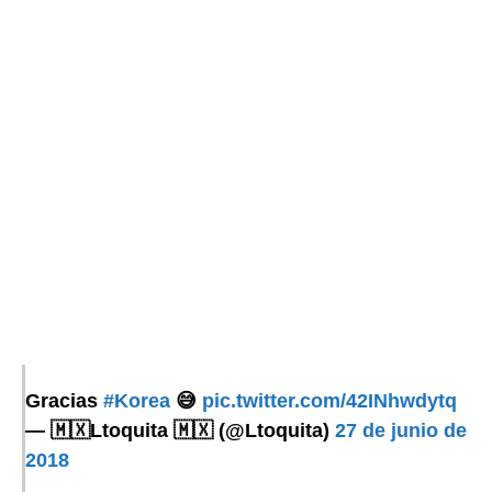
Gracias
#Korea
😅
pic.twitter.com/42INhwdytq
— 🇲🇽Ltoquita 🇲🇽 (@Ltoquita)
27 de junio de
2018