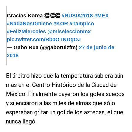
Gracias Korea 👏👏👏
#RUSIA2018
#MEX
#NadaNosDetiene
#KOR
#Tampico
#FelizMiercoles
@miseleccionmx
pic.twitter.com/Bb0OTNDgOJ
— Gabo Rua (@gaboruizfm)
27 de junio de
2018
El árbitro hizo que la temperatura subiera aún
más en el Centro Histórico de la Ciudad de
México. Finalmente cayeron los goles suecos
y silenciaron a las miles de almas que sólo
esperaban gritar un gol de los aztecas, el que
nunca llegó.