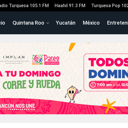
adio Turquesa 105.1 FM
Haahil 91.3 FM
Turquesa Pop 10
cio
Quintana Roo
Yucatán
México
Entreten