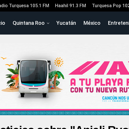
adio Turquesa 105.1 FM
Haahil 91.3 FM
Turquesa Pop 10
cio
Quintana Roo
Yucatán
México
Entreten