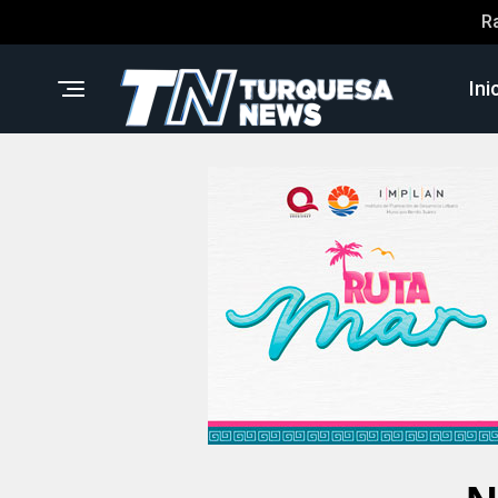
R
Ini