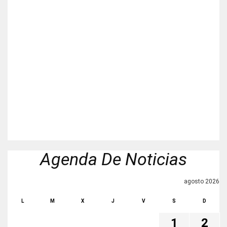
Agenda De Noticias
agosto 2026
L
M
X
J
V
S
D
1
2