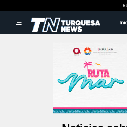
R
Ini