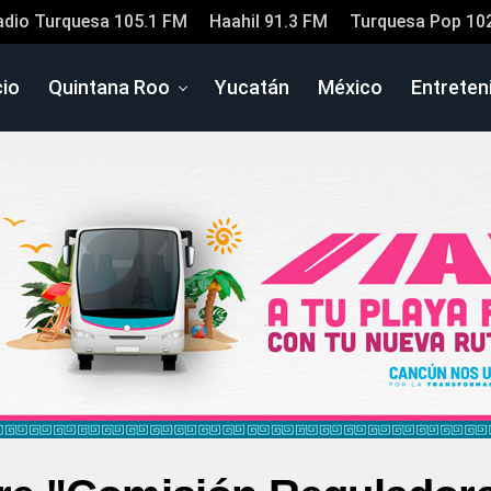
adio Turquesa 105.1 FM
Haahil 91.3 FM
Turquesa Pop 10
cio
Quintana Roo
Yucatán
México
Entreten