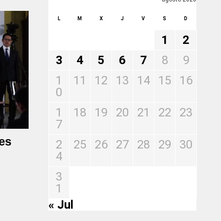
L
M
X
J
V
S
D
1
2
3
4
5
6
7
8
9
1
11
12
13
14
15
16
0
1
18
19
20
21
22
23
7
es
2
25
26
27
28
29
30
4
3
1
« Jul