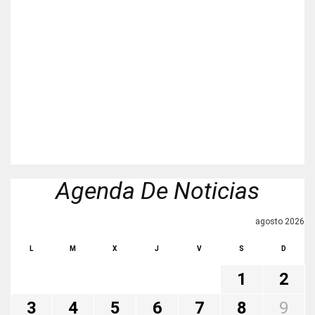
Agenda De Noticias
agosto 2026
L
M
X
J
V
S
D
1
2
3
4
5
6
7
8
9