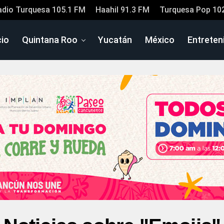
adio Turquesa 105.1 FM
Haahil 91.3 FM
Turquesa Pop 10
cio
Quintana Roo
Yucatán
México
Entreten