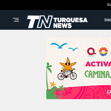
R
Ini