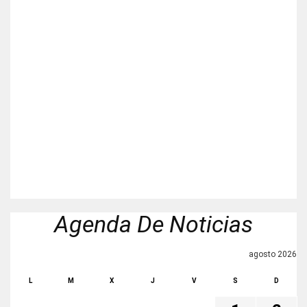
Agenda De Noticias
agosto 2026
L
M
X
J
V
S
D